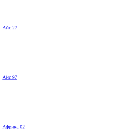
Айс 27
Айс 97
Африка 02