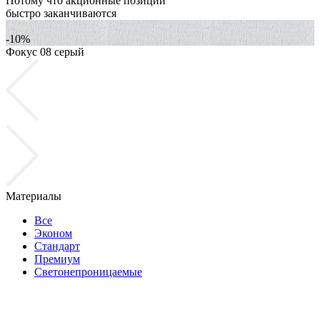
Потому что акционные позиции
быстро заканчиваются
-10%
Фокус 08 серый
Ф
Материалы
Все
Эконом
Стандарт
Премиум
Светонепроницаемые