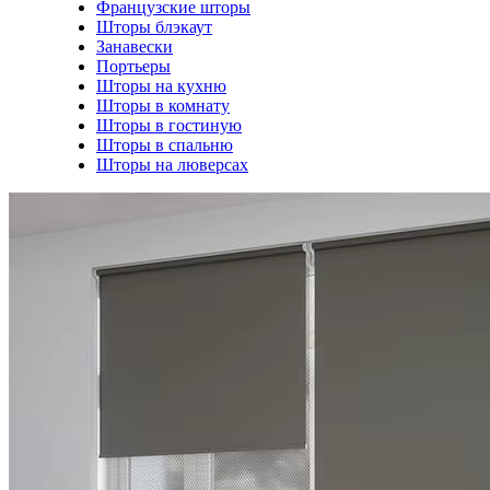
Французские шторы
Шторы блэкаут
Занавески
Портьеры
Шторы на кухню
Шторы в комнату
Шторы в гостиную
Шторы в спальню
Шторы на люверсах